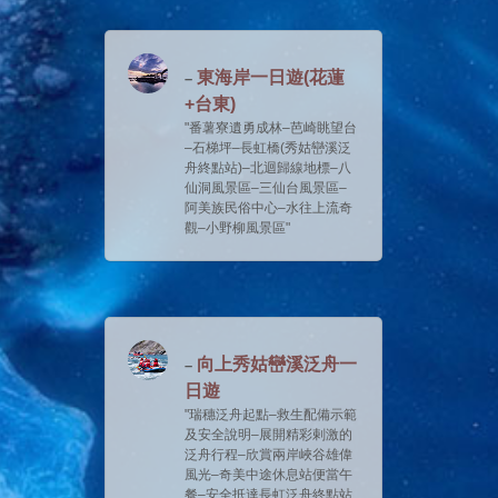
東海岸一日遊(花蓮
+台東)
番薯寮遺勇成林–芭崎眺望台
–石梯坪–長虹橋(秀姑巒溪泛
舟終點站)–北迴歸線地標–八
仙洞風景區–三仙台風景區–
阿美族民俗中心–水往上流奇
觀–小野柳風景區
向上秀姑巒溪泛舟一
日遊
瑞穗泛舟起點–救生配備示範
及安全說明–展開精彩剌激的
泛舟行程–欣賞兩岸峽谷雄偉
風光–奇美中途休息站便當午
餐–安全抵達長虹泛舟終點站