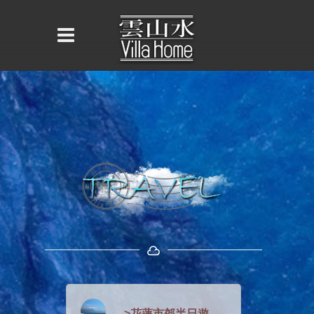
>花蓮市郊半日遊