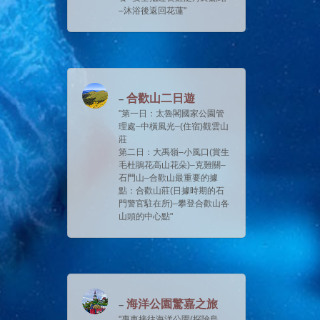
–沐浴後返回花蓮
合歡山二日遊
第一日：太魯閣國家公園管
理處–中橫風光–(住宿)觀雲山
莊
第二日：大禹嶺–小風口(賞生
毛杜鵑花高山花朵)–克難關–
石門山–合歡山最重要的據
點：合歡山莊(日據時期的石
門警官駐在所)–攀登合歡山各
山頭的中心點
海洋公園驚嘉之旅
專車接往海洋公園(探險島、