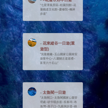
七星潭風景區–松園別館–花
蓮鐵道文化館–慶修院–楓林
步道
花東縱谷一日遊(重
遊型)
光復糖廠–玉山國家公園南安
遊客中心–八通關古道巡禮–
富里六十石山
太魯閣一日遊
太魯閣口–太魯閣國家公園管
理處–砂卡噹步道–長春祠–布
洛灣–燕子口–九曲洞步道–綠