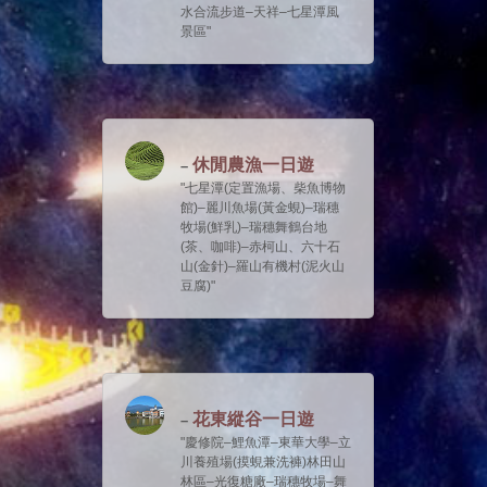
水合流步道–天祥–七星潭風
景區
休閒農漁一日遊
七星潭(定置漁場、柴魚博物
館)–麗川魚場(黃金蜆)–瑞穗
牧場(鮮乳)–瑞穗舞鶴台地
(茶、咖啡)–赤柯山、六十石
山(金針)–羅山有機村(泥火山
豆腐)
花東縱谷一日遊
慶修院–鯉魚潭–東華大學–立
川養殖場(摸蜆兼洗褲)林田山
林區–光復糖廠–瑞穗牧場–舞