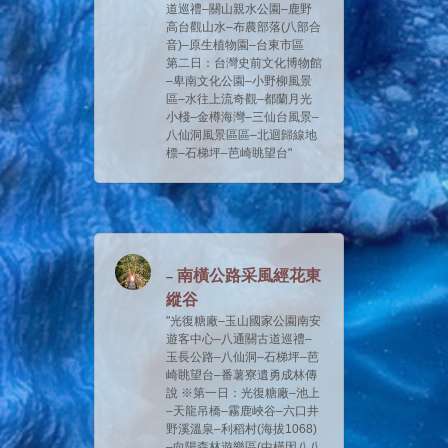
道巡禮–關山親水公園–鹿野
高台觀山水–布農部落(八部合
音)–原生植物園–台東市區
第二日：台灣史前文化博物館
–卑南文化公園–小野柳風景
區–水往上流奇觀–都蘭月光
小棧–金樽海灣–三仙台風景–
八仙洞風景區區–北迴歸線地
標–石梯坪–芭崎眺望台
南橫公路采風經花東
縱谷
光復糖廠–玉山國家公園南安
遊客中心–八通關古道巡禮–
玉長公路–八仙洞–石梯坪–芭
崎眺望台–番薯寮遺勇成林傳
說 ※第一日：光復糖廠–池上
–天龍吊橋–霧鹿峽谷–六口井
野溪溫泉–利稻村(海拔1068)
–向陽森林遊樂區(中橫因八八