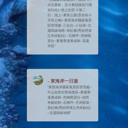
水災重創，至今東段路段只開
放到此)–池上住宿 ※第二
日：池上–東富公路(景色有小
天祥之稱)–東部海岸國家風景
區管理處–三仙台–八仙洞–北
迴歸線地標–長虹橋(秀姑巒溪
泛舟終點站) –石梯坪–芭崎眺
望台–番薯寮遺勇成林–花蓮
市區
東海岸一日遊
東部海岸國家風景區管理處–
牛山自然生態保護區–番薯寮
遺勇成林–芭崎眺望台–拙而
奇藝術館–石梯坪–月洞探巡–
長虹橋(秀姑巒溪泛舟終點站)
–北迴歸線地標