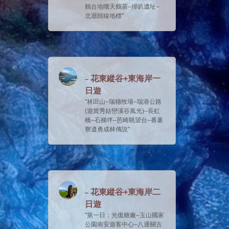
鶴台地嚐天鶴茶–掃叭遺址–
北迴歸線地標
花東縱谷+東海岸一
日遊
林田山–瑞穗牧場–瑞港公路
(遊賞秀姑巒溪谷風光)–長虹
橋–石梯坪–芭崎眺望台–番薯
寮遺勇成林傳說
花東縱谷+東海岸二
日遊
第一日：光復糖廠–玉山國家
公園南安遊客中心–八通關古