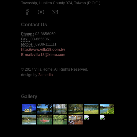
Township, Hualien County 974, Taiwan (R.O.C.)
Contact Us
Phone :
03-8656060
Fax :
03-8656061
Mobile :
0938-111111
http://www.villa18.com.tw
E-mail:villa18@kimo.com
© 2017 Villa Home. All Rights Reserved.
design by
2amedia
Gallery