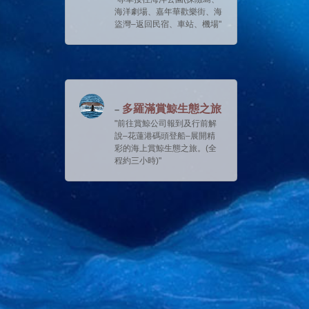
海洋劇場、嘉年華歡樂街、海
盜灣–返回民宿、車站、機場
多羅滿賞鯨生態之旅
前往賞鯨公司報到及行前解
說–花蓮港碼頭登船–展開精
彩的海上賞鯨生態之旅。(全
程約三小時)